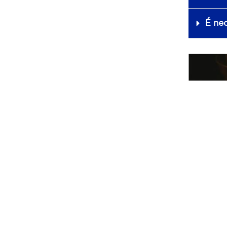
É nec
Temos 