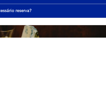
essário reserva?
uma grande variedade de opções de crepes salgados,