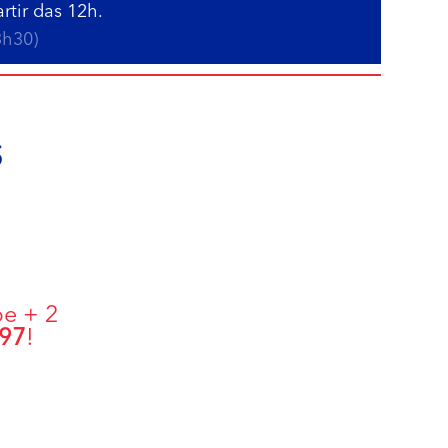
rtir das 12h.
3h30)
s
pe + 2
97
!