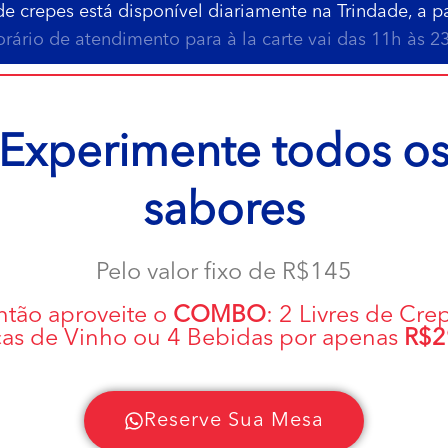
de crepes está disponível diariamente na Trindade, a pa
orário de atendimento para à la carte vai das 11h às 2
Experimente todos o
sabores
Pelo valor fixo de R$145
tão aproveite o
COMBO
: 2 Livres de Cre
ças de Vinho ou 4 Bebidas por apenas
R$2
Reserve Sua Mesa