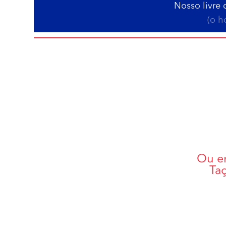
Nosso livre 
(o h
Ou en
Ta