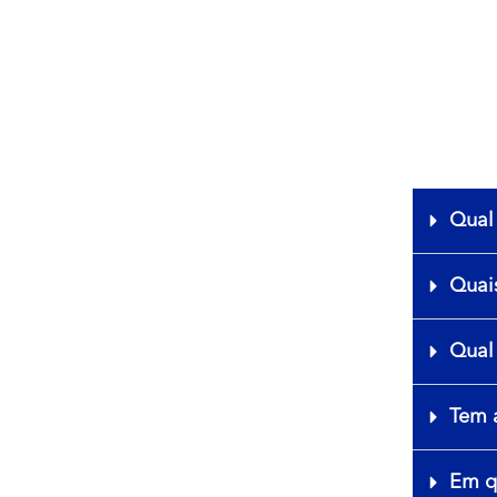
Qual
Quais
Qual 
Tem 
Em q